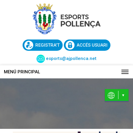
REGISTRA'T
ACCÉS USUARI
esports@ajpollenca.net
MENÚ PRINCIPAL
CA
EN
ES