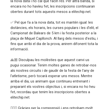
la nova data i no cal que facin res. Per altra banda, si
encara no ho havíeu fet, les inscripcions continuaran
obertes durant tots aquests mesos a elitechip.net.
✅ Pel que fa a la nova data, tot es mantén igual: les
distàncies, els horaris, les curses populars i les d’elit, el
Campionat de Balears de 5 km i la festa posterior a la
plaça de Miquel Capllonch. Al llarg dels mesos d’estiu, i
fins que arribi el dia de la prova, anirem difonent tota la
informació.
🙏🏼 Disculpau les molèsties que aquest canvi us
pugui ocasionar. Tenim moltes ganes de retrobar-nos
als nostres circuits i de gaudir de la festa de l’any de
l’atletisme, però tocarà esperar uns mesos. Mentre
arriba el dia, us animam que continueu entrenant i
preparant els vostres objectius i, si encara no ho heu
fet, recordau que tenim les inscripcions obertes a
elitechip.net.
🏃🏻‍♀️ Gràcies per la comprensió i ens retrobam molt