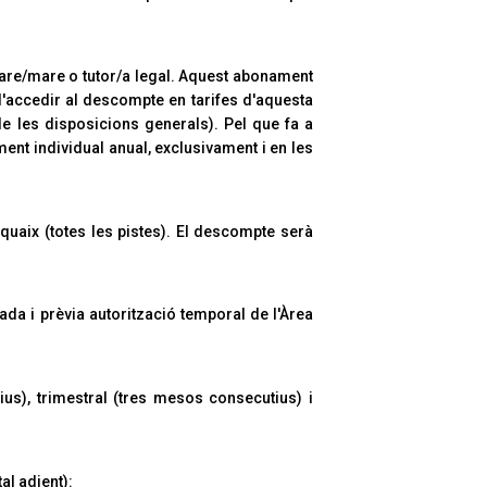
pare/mare o tutor/a legal. Aquest abonament
 d'accedir al descompte en tarifes d'aquesta
de les disposicions generals). Pel que fa a
ment individual anual, exclusivament i en les
quaix (totes les pistes). El descompte serà
ada i prèvia autorització temporal de l'Àrea
us), trimestral (tres mesos consecutius) i
l adient):