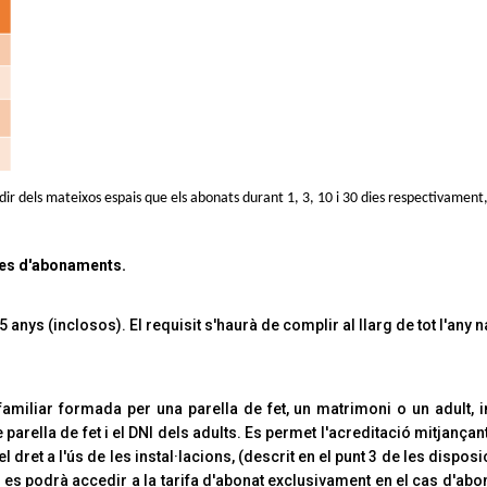
dir dels mateixos espais que els abonats durant 1, 3, 10 i 30 dies respectivament,
ifes d'abonaments.
 anys (inclosos). El requisit s'haurà de complir al llarg de tot l'any na
familiar formada per una parella de fet, un matrimoni o un adult, i
 de parella de fet i el DNI dels adults. Es permet l'acreditació mitjan
 dret a l'ús de les instal·lacions, (descrit en el punt 3 de les disposic
s es podrà accedir a la tarifa d'abonat exclusivament en el cas d'abo