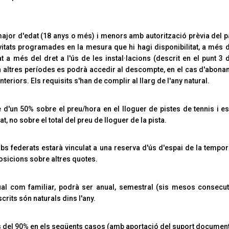
major d'edat (18 anys o més) i menors amb autorització prèvia del 
ivitats programades en la mesura que hi hagi disponibilitat, a més
 a més del dret a l'ús de les instal·lacions (descrit en el punt 3 
 en altres períodes es podrà accedir al descompte, en el cas d'abona
 anteriors. Els requisits s'han de complir al llarg de l'any natural.
 d'un 50% sobre el preu/hora en el lloguer de pistes de tennis i es
t, no sobre el total del preu de lloguer de la pista.
lubs federats estarà vinculat a una reserva d'ús d'espai de la tempor
posicions sobre altres quotes.
dual com familiar, podrà ser anual, semestral (sis mesos consecuti
crits són naturals dins l'any.
 del 90% en els següents casos (amb aportació del suport documenta