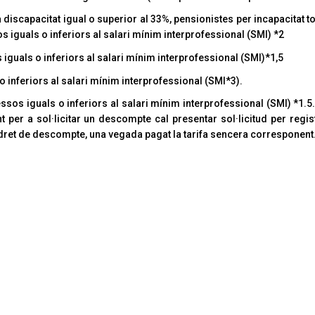
iscapacitat igual o superior al 33%, pensionistes per incapacitat to
 iguals o inferiors al salari mínim interprofessional (SMI) *2
guals o inferiors al salari mínim interprofessional (SMI)*1,5
inferiors al salari mínim interprofessional (SMI*3).
s iguals o inferiors al salari mínim interprofessional (SMI) *1.5. El
t per a sol·licitar un descompte cal presentar sol·licitud per regi
 el dret de descompte, una vegada pagat la tarifa sencera corresponent