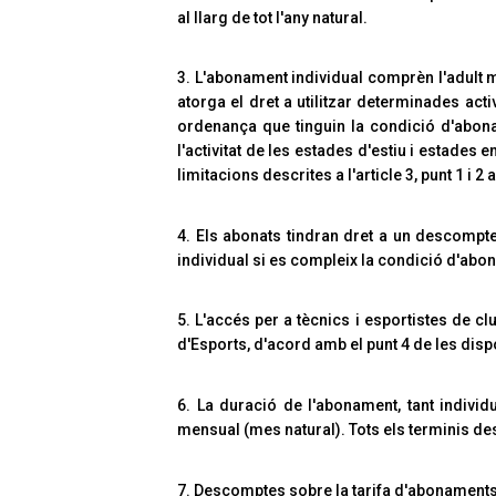
al llarg de tot l'any natural.
3. L'abonament individual comprèn l'adult 
atorga el dret a utilitzar determinades act
ordenança que tinguin la condició d'abonat
l'activitat de les estades d'estiu i estades
limitacions descrites a l'article 3, punt 1 i 2
4. Els abonats tindran dret a un descompte
individual si es compleix la condició d'abona
5. L'accés per a tècnics i esportistes de c
d'Esports, d'acord amb el punt 4 de les dis
6. La duració de l'abonament, tant indivi
mensual (mes natural). Tots els terminis des
7. Descomptes sobre la tarifa d'abonaments