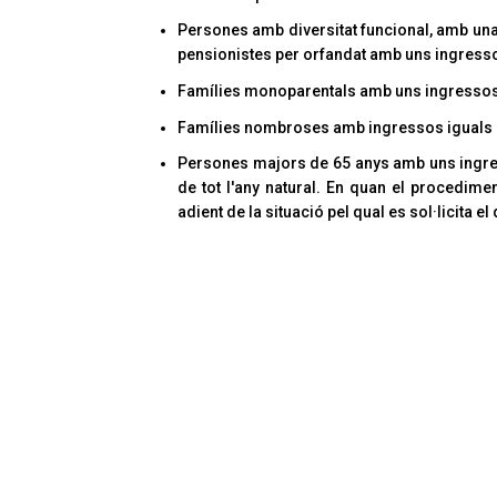
Persones amb diversitat funcional, amb una d
pensionistes per orfandat amb uns ingressos
Famílies monoparentals amb uns ingressos i
Famílies nombroses amb ingressos iguals o 
Persones majors de 65 anys amb uns ingresso
de tot l'any natural. En quan el procedimen
adient de la situació pel qual es sol·licita