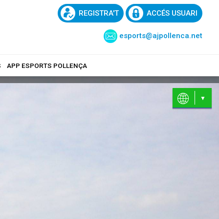
REGISTRA'T
ACCÉS USUARI
esports@ajpollenca.net
S
APP ESPORTS POLLENÇA
CA
EN
ES