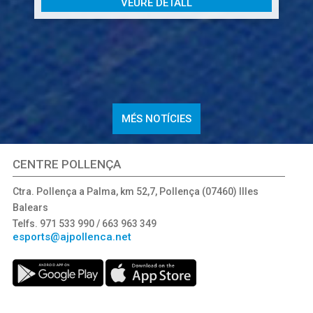
VEURE DETALL
a
E
b
N
s
r
e
MÉS NOTÍCIES
E
p
CENTRE POLLENÇA
E
c
Ctra. Pollença a Palma, km 52,7, Pollença (07460) Illes
Balears
P
 h
Telfs. 971 533 990 / 663 963 349
l
esports@ajpollenca.net
d
30
c
E
d
l