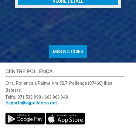
VEURE DETALL
a
E
b
N
s
r
e
MÉS NOTÍCIES
E
p
CENTRE POLLENÇA
E
c
Ctra. Pollença a Palma, km 52,7, Pollença (07460) Illes
Balears
P
 h
Telfs. 971 533 990 / 663 963 349
l
esports@ajpollenca.net
d
30
c
E
d
l