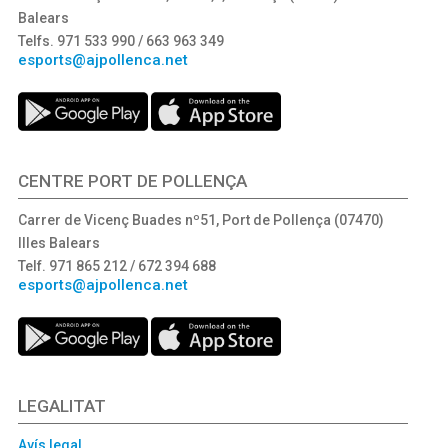
Balears
Telfs. 971 533 990 / 663 963 349
esports@ajpollenca.net
CENTRE PORT DE POLLENÇA
Carrer de Vicenç Buades nº51, Port de Pollença (07470)
Illes Balears
Telf. 971 865 212 / 672 394 688
esports@ajpollenca.net
LEGALITAT
Avís legal